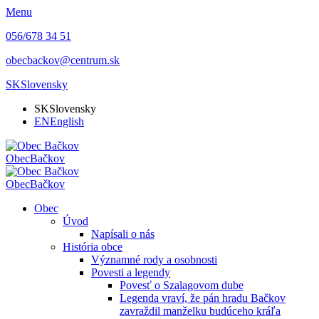
Menu
056/678 34 51
obecbackov@centrum.sk
SK
Slovensky
SK
Slovensky
EN
English
Obec
Bačkov
Obec
Bačkov
Obec
Úvod
Napísali o nás
História obce
Významné rody a osobnosti
Povesti a legendy
Povesť o Szalagovom dube
Legenda vraví, že pán hradu Bačkov
zavraždil manželku budúceho kráľa