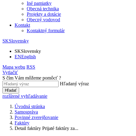
Iné pamiatky
Obecná technika
Projekty a dotácie
Obecný vodovod
Kontakt
Kontaktný formulár
SK
Slovensky
SK
Slovensky
EN
English
Mapa webu
RSS
Vytlačiť
S čím Vám môžeme pomôcť ?
Hľadaný výraz
Hľadať
rozšírené vyhľadávanie
Úvodná stránka
Samospráva
Povinné zverejňovanie
Faktúry
Detail faktúry Prijaté faktúry za...