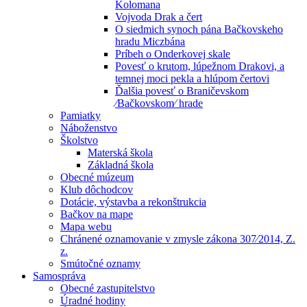
Kolomana
Vojvoda Drak a čert
O siedmich synoch pána Bačkovskeho
hradu Miczbána
Príbeh o Onderkovej skale
Povesť o krutom, lúpežnom Drakovi, a
temnej moci pekla a hlúpom čertovi
Ďalšia povesť o Braničevskom
⁄Bačkovskom⁄ hrade
Pamiatky
Náboženstvo
Školstvo
Materská škola
Základná škola
Obecné múzeum
Klub dôchodcov
Dotácie, výstavba a rekonštrukcia
Bačkov na mape
Mapa webu
Chránené oznamovanie v zmysle zákona 307⁄2014, Z.
z.
Smútočné oznamy
Samospráva
Obecné zastupitelstvo
Úradné hodiny