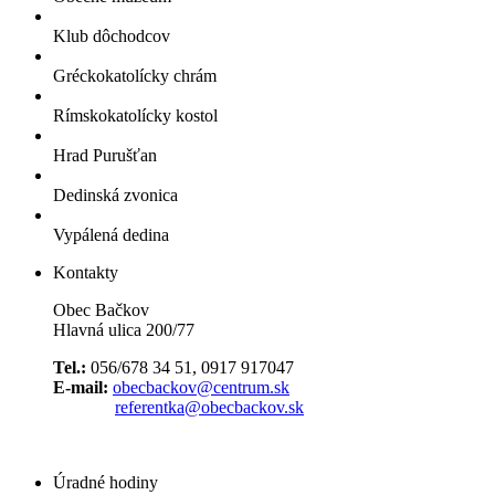
Klub dôchodcov
Gréckokatolícky chrám
Rímskokatolícky kostol
Hrad Purušťan
Dedinská zvonica
Vypálená dedina
Kontakty
Obec Bačkov
Hlavná ulica 200/77
Tel.:
056/678 34 51, 0917 917047
E-mail:
obecbackov@centrum.sk
referentka@obecbackov.sk
Úradné hodiny