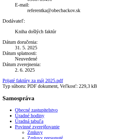
E-mail:
referentka@obecbackov.sk
Dodávateľ:
Kniha došlých faktúr
Dátum doručenia:
31. 5. 2025
Dátum splatnosti:
Neuvedené
Dátum zverejnenia:
2. 6. 2025
Prijaté faktúry za máj 2025.pdf
Typ súboru: PDF dokument, Veľkosť: 229,3 kB
Samospráva
Obecné zastupitelstvo
Úradné hodiny
Úradná tabuľa
Povinné zverejňovanie
Zmluvy
Zmluvy presunuté