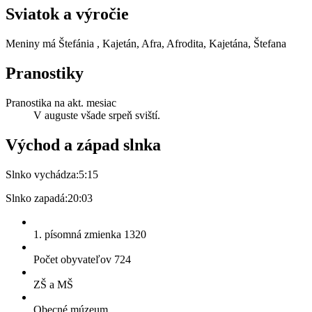
Sviatok a výročie
Meniny má
Štefánia
, Kajetán, Afra, Afrodita, Kajetána, Štefana
Pranostiky
Pranostika na akt. mesiac
V auguste všade srpeň sviští.
Východ a západ slnka
Slnko vychádza:
5:15
Slnko zapadá:
20:03
1. písomná zmienka 1320
Počet obyvateľov 724
ZŠ a MŠ
Obecné múzeum