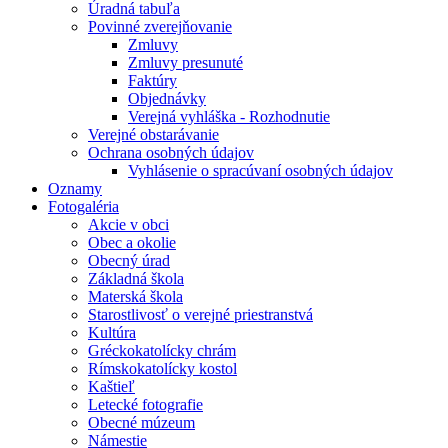
Úradná tabuľa
Povinné zverejňovanie
Zmluvy
Zmluvy presunuté
Faktúry
Objednávky
Verejná vyhláška - Rozhodnutie
Verejné obstarávanie
Ochrana osobných údajov
Vyhlásenie o spracúvaní osobných údajov
Oznamy
Fotogaléria
Akcie v obci
Obec a okolie
Obecný úrad
Základná škola
Materská škola
Starostlivosť o verejné priestranstvá
Kultúra
Gréckokatolícky chrám
Rímskokatolícky kostol
Kaštieľ
Letecké fotografie
Obecné múzeum
Námestie