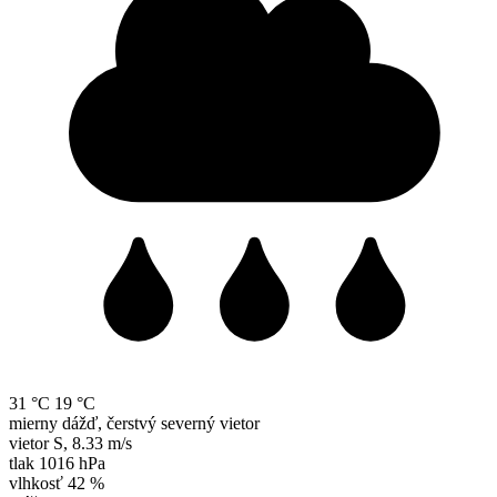
31 °C
19 °C
mierny dážď, čerstvý severný vietor
vietor
S
,
8.33 m/s
tlak
1016 hPa
vlhkosť
42 %