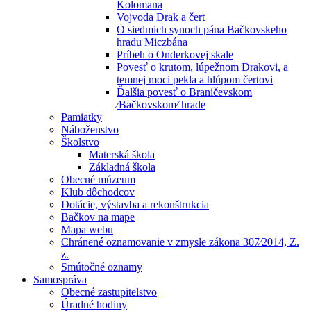
Kolomana
Vojvoda Drak a čert
O siedmich synoch pána Bačkovskeho
hradu Miczbána
Príbeh o Onderkovej skale
Povesť o krutom, lúpežnom Drakovi, a
temnej moci pekla a hlúpom čertovi
Ďalšia povesť o Braničevskom
⁄Bačkovskom⁄ hrade
Pamiatky
Náboženstvo
Školstvo
Materská škola
Základná škola
Obecné múzeum
Klub dôchodcov
Dotácie, výstavba a rekonštrukcia
Bačkov na mape
Mapa webu
Chránené oznamovanie v zmysle zákona 307⁄2014, Z.
z.
Smútočné oznamy
Samospráva
Obecné zastupitelstvo
Úradné hodiny