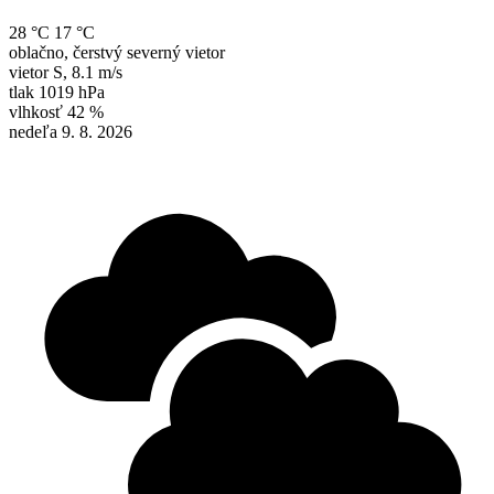
28 °C
17 °C
oblačno, čerstvý severný vietor
vietor
S
,
8.1 m/s
tlak
1019 hPa
vlhkosť
42 %
nedeľa 9. 8. 2026