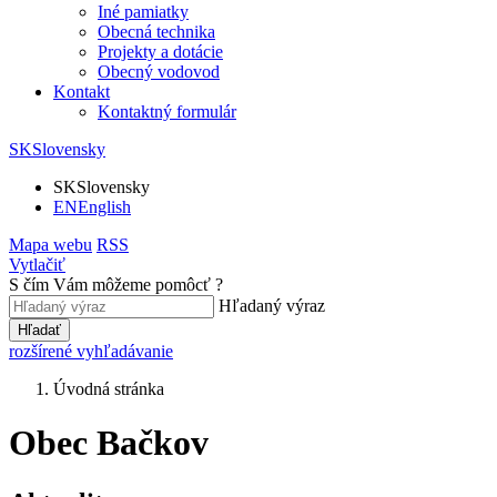
Iné pamiatky
Obecná technika
Projekty a dotácie
Obecný vodovod
Kontakt
Kontaktný formulár
SK
Slovensky
SK
Slovensky
EN
English
Mapa webu
RSS
Vytlačiť
S čím Vám môžeme pomôcť ?
Hľadaný výraz
Hľadať
rozšírené vyhľadávanie
Úvodná stránka
Obec Bačkov