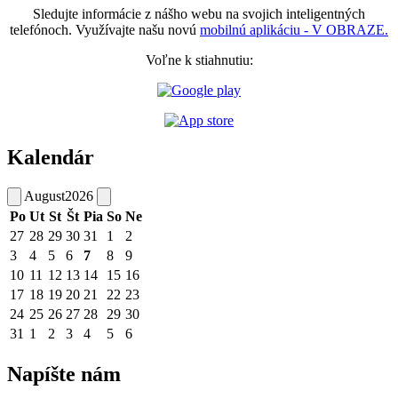
Sledujte informácie z nášho webu na svojich inteligentných
telefónoch. Využívajte našu novú
mobilnú aplikáciu - V OBRAZE.
Voľne k stiahnutiu:
Kalendár
August
2026
Po
Ut
St
Št
Pia
So
Ne
27
28
29
30
31
1
2
3
4
5
6
7
8
9
10
11
12
13
14
15
16
17
18
19
20
21
22
23
24
25
26
27
28
29
30
31
1
2
3
4
5
6
Napíšte nám