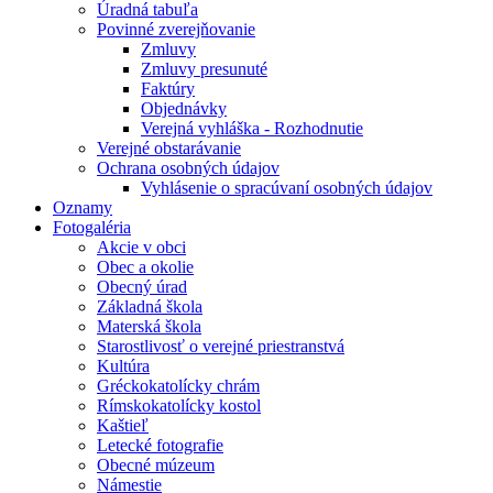
Úradná tabuľa
Povinné zverejňovanie
Zmluvy
Zmluvy presunuté
Faktúry
Objednávky
Verejná vyhláška - Rozhodnutie
Verejné obstarávanie
Ochrana osobných údajov
Vyhlásenie o spracúvaní osobných údajov
Oznamy
Fotogaléria
Akcie v obci
Obec a okolie
Obecný úrad
Základná škola
Materská škola
Starostlivosť o verejné priestranstvá
Kultúra
Gréckokatolícky chrám
Rímskokatolícky kostol
Kaštieľ
Letecké fotografie
Obecné múzeum
Námestie