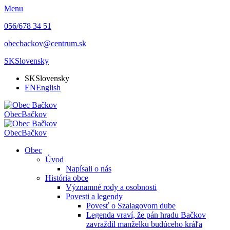
Menu
056/678 34 51
obecbackov@centrum.sk
SK
Slovensky
SK
Slovensky
EN
English
Obec
Bačkov
Obec
Bačkov
Obec
Úvod
Napísali o nás
História obce
Významné rody a osobnosti
Povesti a legendy
Povesť o Szalagovom dube
Legenda vraví, že pán hradu Bačkov
zavraždil manželku budúceho kráľa