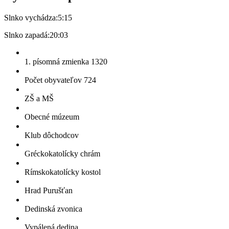
Slnko vychádza:
5:15
Slnko zapadá:
20:03
1. písomná zmienka 1320
Počet obyvateľov 724
ZŠ a MŠ
Obecné múzeum
Klub dôchodcov
Gréckokatolícky chrám
Rímskokatolícky kostol
Hrad Purušťan
Dedinská zvonica
Vypálená dedina