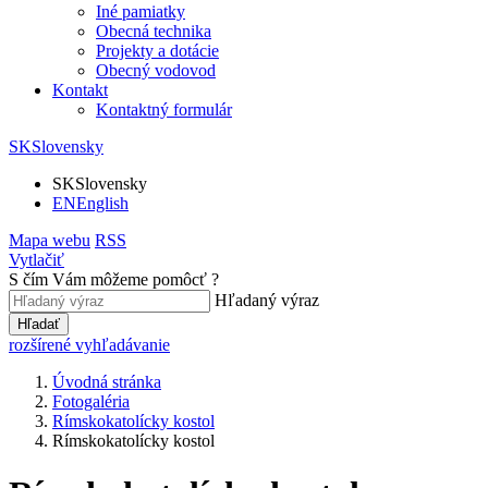
Iné pamiatky
Obecná technika
Projekty a dotácie
Obecný vodovod
Kontakt
Kontaktný formulár
SK
Slovensky
SK
Slovensky
EN
English
Mapa webu
RSS
Vytlačiť
S čím Vám môžeme pomôcť ?
Hľadaný výraz
Hľadať
rozšírené vyhľadávanie
Úvodná stránka
Fotogaléria
Rímskokatolícky kostol
Rímskokatolícky kostol