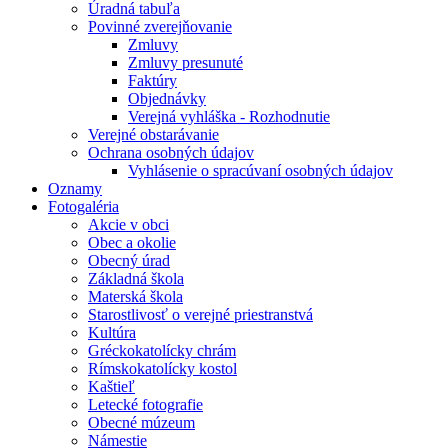
Úradná tabuľa
Povinné zverejňovanie
Zmluvy
Zmluvy presunuté
Faktúry
Objednávky
Verejná vyhláška - Rozhodnutie
Verejné obstarávanie
Ochrana osobných údajov
Vyhlásenie o spracúvaní osobných údajov
Oznamy
Fotogaléria
Akcie v obci
Obec a okolie
Obecný úrad
Základná škola
Materská škola
Starostlivosť o verejné priestranstvá
Kultúra
Gréckokatolícky chrám
Rímskokatolícky kostol
Kaštieľ
Letecké fotografie
Obecné múzeum
Námestie