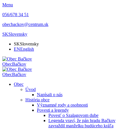
Menu
056/678 34 51
obecbackov@centrum.sk
SK
Slovensky
SK
Slovensky
EN
English
Obec
Bačkov
Obec
Bačkov
Obec
Úvod
Napísali o nás
História obce
Významné rody a osobnosti
Povesti a legendy
Povesť o Szalagovom dube
Legenda vraví, že pán hradu Bačkov
zavraždil manželku budúceho kráľa