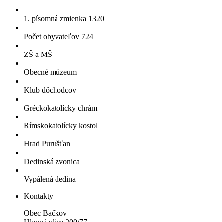
1. písomná zmienka 1320
Počet obyvateľov 724
ZŠ a MŠ
Obecné múzeum
Klub dôchodcov
Gréckokatolícky chrám
Rímskokatolícky kostol
Hrad Purušťan
Dedinská zvonica
Vypálená dedina
Kontakty
Obec Bačkov
Hlavná ulica 200/77