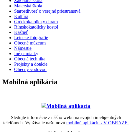
Základná škola
Materská škola
Starostlivosť o verejné priestranstvá
Kultúra
Gréckokatolícky chrám
Rímskokatolícky kostol
Kaštieľ
Letecké fotografie
Obecné múzeum
Námestie
Iné pamiatky
Obecná technika
Projekty a dotácie
Obecný vodovod
Mobilná aplikácia
Sledujte informácie z nášho webu na svojich inteligentných
telefónoch. Využívajte našu novú
mobilnú aplikáciu - V OBRAZE.