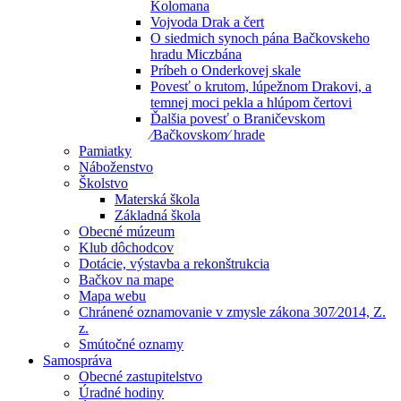
Kolomana
Vojvoda Drak a čert
O siedmich synoch pána Bačkovskeho
hradu Miczbána
Príbeh o Onderkovej skale
Povesť o krutom, lúpežnom Drakovi, a
temnej moci pekla a hlúpom čertovi
Ďalšia povesť o Braničevskom
⁄Bačkovskom⁄ hrade
Pamiatky
Náboženstvo
Školstvo
Materská škola
Základná škola
Obecné múzeum
Klub dôchodcov
Dotácie, výstavba a rekonštrukcia
Bačkov na mape
Mapa webu
Chránené oznamovanie v zmysle zákona 307⁄2014, Z.
z.
Smútočné oznamy
Samospráva
Obecné zastupitelstvo
Úradné hodiny