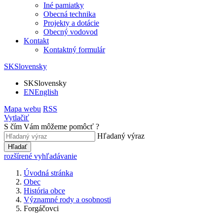
Iné pamiatky
Obecná technika
Projekty a dotácie
Obecný vodovod
Kontakt
Kontaktný formulár
SK
Slovensky
SK
Slovensky
EN
English
Mapa webu
RSS
Vytlačiť
S čím Vám môžeme pomôcť ?
Hľadaný výraz
Hľadať
rozšírené vyhľadávanie
Úvodná stránka
Obec
História obce
Významné rody a osobnosti
Forgáčovci