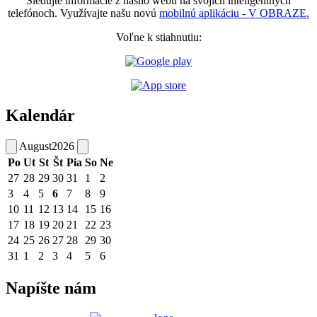
Sledujte informácie z nášho webu na svojich inteligentných
telefónoch. Využívajte našu novú
mobilnú aplikáciu - V OBRAZE.
Voľne k stiahnutiu:
Kalendár
August
2026
Po
Ut
St
Št
Pia
So
Ne
27
28
29
30
31
1
2
3
4
5
6
7
8
9
10
11
12
13
14
15
16
17
18
19
20
21
22
23
24
25
26
27
28
29
30
31
1
2
3
4
5
6
Napíšte nám