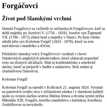
Forgáčovci
Život pod Slanskými vrchmi
Slanskí Forgáčovci sa vyčlenili zo sečianskych Forgáčovcov, keď sa
delili majetky po Jozefovi V. (1756 - 1829). Jozefov syn Žigmund
VII. (1786 - 1872) získal hrad a majetky v Slanci. Po ňom všetko
zdedil jeho syn Koloman Forgáč (1824 - 1878), ktorý sa sem
nasťahoval s manželko a ďeťmi.
Príslušníci slanskej vetvy Forgáčovcov vynikali v chove
čistokrvných anglických plnokrvníkov, ktoré získavali popredné
ceny na rôznych súťažiach. Mali aj konštruktérske a umelecké
sklony, ktoré sa prejavili v hudbe a maliarstve. Boli známi aj
charitatívnou činnosťou.
Koloman Forgáč
Koloman Forgáč sa narodil v Košiciach 21. augusta 1824. Vyrastal
na panstvách svojho otca v sečianskom zámku i v slanskom kaštieli
spolu so svojou staršou sestrou Máriou Irmou a dvoma synmi strýka
Mikuláša XIII. Forgáča, ktorého manželstvo s barónkou Jozefínou
Andrášiovou sa nevydarilo.