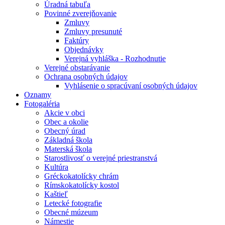
Úradná tabuľa
Povinné zverejňovanie
Zmluvy
Zmluvy presunuté
Faktúry
Objednávky
Verejná vyhláška - Rozhodnutie
Verejné obstarávanie
Ochrana osobných údajov
Vyhlásenie o spracúvaní osobných údajov
Oznamy
Fotogaléria
Akcie v obci
Obec a okolie
Obecný úrad
Základná škola
Materská škola
Starostlivosť o verejné priestranstvá
Kultúra
Gréckokatolícky chrám
Rímskokatolícky kostol
Kaštieľ
Letecké fotografie
Obecné múzeum
Námestie