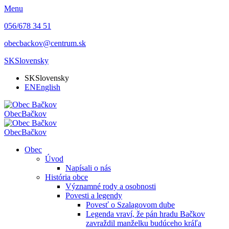
Menu
056/678 34 51
obecbackov@centrum.sk
SK
Slovensky
SK
Slovensky
EN
English
Obec
Bačkov
Obec
Bačkov
Obec
Úvod
Napísali o nás
História obce
Významné rody a osobnosti
Povesti a legendy
Povesť o Szalagovom dube
Legenda vraví, že pán hradu Bačkov
zavraždil manželku budúceho kráľa