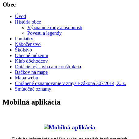
Obec
Úvod
História obce
Významné rody a osobnosti
Povesti a legendy
Pamiatky
Náboženstvo
Školstvo
Obecné múzeum
Klub dôchodcov
Dotácie, výstavba a rekonštrukcia
Bačkov na mape
Mapa webu
Chránené oznamovanie v zmysle zákona 307⁄2014, Z. z.
Smútočné oznamy
Mobilná aplikácia