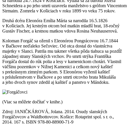
sa narodila 24.7.1824 v Košiciach. Vydala sa za baróna Jozefa
Schneidera a po jeho smrti uzavrela manželstvo s grófom Vincentom
Sirmaim. Zomrela v Košiciach v roku 1899 vo veku 75 rokov.
Druhá dcéra Eleonóra Emília Mária sa narodila 16.5.1826
v Košiciach. Jej krstným otcom bol matkin mladší brat, 18-ročný
Gustáv Fischer, a krstnou matkou vdova Rosina Neuhauserová.
Koloman Forgáč sa oženil s Eleonórou Pongrácovou 16.7.1844
v Bačkove neďaleko Sečoviec. Od otca dostal do vlastníctva
majetky v Slanci. Patrila mu takmer všetka pôda tiahuca sa pozdĺž
západnej strany Slanských vrchov. Po smrti strýka Františka
Forgáča dostal do rúk polia a lesy v kamenickom chotári. Vlastnil
väčšinu pozemkov v Nižnej Kamenici a celkom nový kaštieľ
s prekrásnym zimným parkom. S Eleonórou vyženil kaštieľ
s príslušenstvom v Bačkove a po smrti otcovho brata Mikuláša
a jeho dvoch synov zdedil aj kaštieľ a panstvo v Mándoku.
(Viac sa môžete dočítať v knihe.)
Zdroj: JANIČKÁROVÁ, Jolana. 2014. Osudy slanských
Forgáčovcov a Waldbottovcov. Košice: Rotaprint spol. s r. o.,
2014. 167 s. ISBN 978-80-88900-71-9