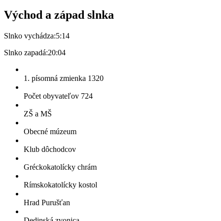
Východ a západ slnka
Slnko vychádza:
5:14
Slnko zapadá:
20:04
1. písomná zmienka 1320
Počet obyvateľov 724
ZŠ a MŠ
Obecné múzeum
Klub dôchodcov
Gréckokatolícky chrám
Rímskokatolícky kostol
Hrad Purušťan
Dedinská zvonica