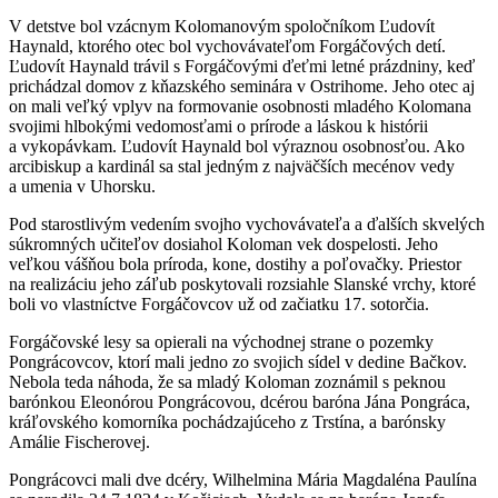
V detstve bol vzácnym Kolomanovým spoločníkom Ľudovít
Haynald, ktorého otec bol vychovávateľom Forgáčových detí.
Ľudovít Haynald trávil s Forgáčovými ďeťmi letné prázdniny, keď
prichádzal domov z kňazského seminára v Ostrihome. Jeho otec aj
on mali veľký vplyv na formovanie osobnosti mladého Kolomana
svojimi hlbokými vedomosťami o prírode a láskou k histórii
a vykopávkam. Ľudovít Haynald bol výraznou osobnosťou. Ako
arcibiskup a kardinál sa stal jedným z najväčších mecénov vedy
a umenia v Uhorsku.
Pod starostlivým vedením svojho vychovávateľa a ďalších skvelých
súkromných učiteľov dosiahol Koloman vek dospelosti. Jeho
veľkou vášňou bola príroda, kone, dostihy a poľovačky. Priestor
na realizáciu jeho záľub poskytovali rozsiahle Slanské vrchy, ktoré
boli vo vlastníctve Forgáčovcov už od začiatku 17. sotorčia.
Forgáčovské lesy sa opierali na východnej strane o pozemky
Pongrácovcov, ktorí mali jedno zo svojich sídel v dedine Bačkov.
Nebola teda náhoda, že sa mladý Koloman zoznámil s peknou
barónkou Eleonórou Pongrácovou, dcérou baróna Jána Pongráca,
kráľovského komorníka pochádzajúceho z Trstína, a barónsky
Amálie Fischerovej.
Pongrácovci mali dve dcéry, Wilhelmina Mária Magdaléna Paulína