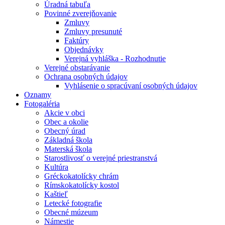
Úradná tabuľa
Povinné zverejňovanie
Zmluvy
Zmluvy presunuté
Faktúry
Objednávky
Verejná vyhláška - Rozhodnutie
Verejné obstarávanie
Ochrana osobných údajov
Vyhlásenie o spracúvaní osobných údajov
Oznamy
Fotogaléria
Akcie v obci
Obec a okolie
Obecný úrad
Základná škola
Materská škola
Starostlivosť o verejné priestranstvá
Kultúra
Gréckokatolícky chrám
Rímskokatolícky kostol
Kaštieľ
Letecké fotografie
Obecné múzeum
Námestie