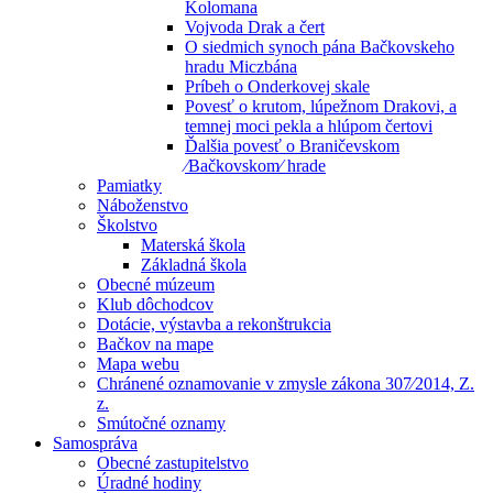
Kolomana
Vojvoda Drak a čert
O siedmich synoch pána Bačkovskeho
hradu Miczbána
Príbeh o Onderkovej skale
Povesť o krutom, lúpežnom Drakovi, a
temnej moci pekla a hlúpom čertovi
Ďalšia povesť o Braničevskom
⁄Bačkovskom⁄ hrade
Pamiatky
Náboženstvo
Školstvo
Materská škola
Základná škola
Obecné múzeum
Klub dôchodcov
Dotácie, výstavba a rekonštrukcia
Bačkov na mape
Mapa webu
Chránené oznamovanie v zmysle zákona 307⁄2014, Z.
z.
Smútočné oznamy
Samospráva
Obecné zastupitelstvo
Úradné hodiny