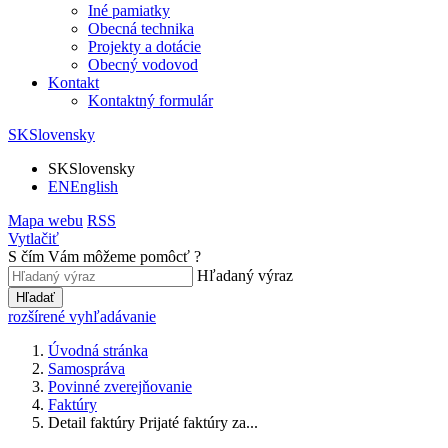
Iné pamiatky
Obecná technika
Projekty a dotácie
Obecný vodovod
Kontakt
Kontaktný formulár
SK
Slovensky
SK
Slovensky
EN
English
Mapa webu
RSS
Vytlačiť
S čím Vám môžeme pomôcť ?
Hľadaný výraz
Hľadať
rozšírené vyhľadávanie
Úvodná stránka
Samospráva
Povinné zverejňovanie
Faktúry
Detail faktúry Prijaté faktúry za...