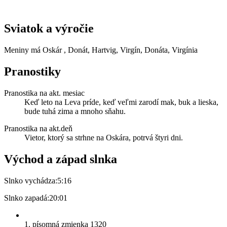
Sviatok a výročie
Meniny má
Oskár
, Donát, Hartvig, Virgín, Donáta, Virgínia
Pranostiky
Pranostika na akt. mesiac
Keď leto na Leva príde, keď veľmi zarodí mak, buk a lieska,
bude tuhá zima a mnoho sňahu.
Pranostika na akt.deň
Vietor, ktorý sa strhne na Oskára, potrvá štyri dni.
Východ a západ slnka
Slnko vychádza:
5:16
Slnko zapadá:
20:01
1. písomná zmienka 1320