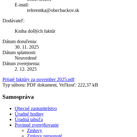
E-mail:
referentka@obecbackov.sk
Dodávateľ:
Kniha došlých faktúr
Dátum doručenia:
30. 11. 2025
Dátum splatnosti:
Neuvedené
Dátum zverejnenia:
2. 12. 2025
Prijaté faktúry za november 2025.pdf
Typ súboru: PDF dokument, Veľkosť: 222,37 kB
Samospráva
Obecné zastupitelstvo
Úradné hodiny
Úradná tabuľa
Povinné zverejňovanie
Zmluvy
Zmluvy presunuté