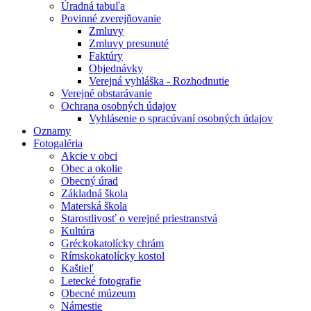
Úradná tabuľa
Povinné zverejňovanie
Zmluvy
Zmluvy presunuté
Faktúry
Objednávky
Verejná vyhláška - Rozhodnutie
Verejné obstarávanie
Ochrana osobných údajov
Vyhlásenie o spracúvaní osobných údajov
Oznamy
Fotogaléria
Akcie v obci
Obec a okolie
Obecný úrad
Základná škola
Materská škola
Starostlivosť o verejné priestranstvá
Kultúra
Gréckokatolícky chrám
Rímskokatolícky kostol
Kaštieľ
Letecké fotografie
Obecné múzeum
Námestie