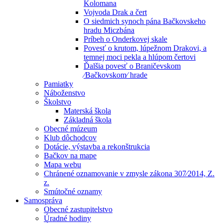
Kolomana
Vojvoda Drak a čert
O siedmich synoch pána Bačkovskeho
hradu Miczbána
Príbeh o Onderkovej skale
Povesť o krutom, lúpežnom Drakovi, a
temnej moci pekla a hlúpom čertovi
Ďalšia povesť o Braničevskom
⁄Bačkovskom⁄ hrade
Pamiatky
Náboženstvo
Školstvo
Materská škola
Základná škola
Obecné múzeum
Klub dôchodcov
Dotácie, výstavba a rekonštrukcia
Bačkov na mape
Mapa webu
Chránené oznamovanie v zmysle zákona 307⁄2014, Z.
z.
Smútočné oznamy
Samospráva
Obecné zastupitelstvo
Úradné hodiny