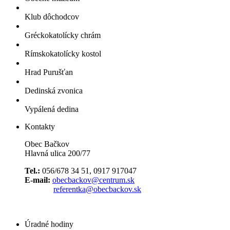
Klub dôchodcov
Gréckokatolícky chrám
Rímskokatolícky kostol
Hrad Purušťan
Dedinská zvonica
Vypálená dedina
Kontakty
Obec Bačkov
Hlavná ulica 200/77
Tel.:
056/678 34 51, 0917 917047
E-mail:
obecbackov@centrum.sk
referentka@obecbackov.sk
Úradné hodiny