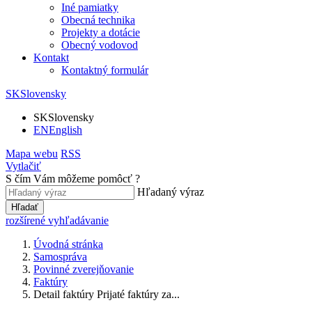
Iné pamiatky
Obecná technika
Projekty a dotácie
Obecný vodovod
Kontakt
Kontaktný formulár
SK
Slovensky
SK
Slovensky
EN
English
Mapa webu
RSS
Vytlačiť
S čím Vám môžeme pomôcť ?
Hľadaný výraz
Hľadať
rozšírené vyhľadávanie
Úvodná stránka
Samospráva
Povinné zverejňovanie
Faktúry
Detail faktúry Prijaté faktúry za...