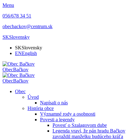
Menu
056/678 34 51
obecbackov@centrum.sk
SK
Slovensky
SK
Slovensky
EN
English
Obec
Bačkov
Obec
Bačkov
Obec
Úvod
Napísali o nás
História obce
Významné rody a osobnosti
Povesti a legendy
Povesť o Szalagovom dube
Legenda vraví, že pán hradu Bačkov
zavraždil manželku budúceho kráľa