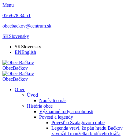
Menu
056/678 34 51
obecbackov@centrum.sk
SK
Slovensky
SK
Slovensky
EN
English
Obec
Bačkov
Obec
Bačkov
Obec
Úvod
Napísali o nás
História obce
Významné rody a osobnosti
Povesti a legendy
Povesť o Szalagovom dube
Legenda vraví, že pán hradu Bačkov
zavraždil manželku budúceho kráľa