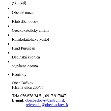
ZŠ a MŠ
Obecné múzeum
Klub dôchodcov
Gréckokatolícky chrám
Rímskokatolícky kostol
Hrad Purušťan
Dedinská zvonica
Vypálená dedina
Kontakty
Obec Bačkov
Hlavná ulica 200/77
Tel.:
056/678 34 51, 0917 917047
E-mail:
obecbackov@centrum.sk
referentka@obecbackov.sk