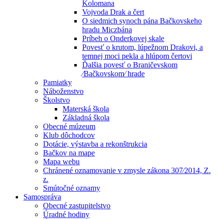
Kolomana
Vojvoda Drak a čert
O siedmich synoch pána Bačkovskeho
hradu Miczbána
Príbeh o Onderkovej skale
Povesť o krutom, lúpežnom Drakovi, a
temnej moci pekla a hlúpom čertovi
Ďalšia povesť o Braničevskom
⁄Bačkovskom⁄ hrade
Pamiatky
Náboženstvo
Školstvo
Materská škola
Základná škola
Obecné múzeum
Klub dôchodcov
Dotácie, výstavba a rekonštrukcia
Bačkov na mape
Mapa webu
Chránené oznamovanie v zmysle zákona 307⁄2014, Z.
z.
Smútočné oznamy
Samospráva
Obecné zastupitelstvo
Úradné hodiny