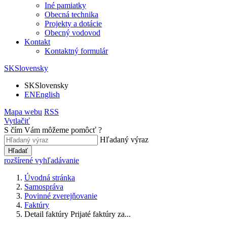
Iné pamiatky
Obecná technika
Projekty a dotácie
Obecný vodovod
Kontakt
Kontaktný formulár
SK
Slovensky
SK
Slovensky
EN
English
Mapa webu
RSS
Vytlačiť
S čím Vám môžeme pomôcť ?
Hľadaný výraz
Hľadať
rozšírené vyhľadávanie
Úvodná stránka
Samospráva
Povinné zverejňovanie
Faktúry
Detail faktúry Prijaté faktúry za...