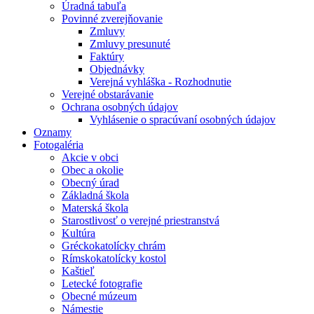
Úradná tabuľa
Povinné zverejňovanie
Zmluvy
Zmluvy presunuté
Faktúry
Objednávky
Verejná vyhláška - Rozhodnutie
Verejné obstarávanie
Ochrana osobných údajov
Vyhlásenie o spracúvaní osobných údajov
Oznamy
Fotogaléria
Akcie v obci
Obec a okolie
Obecný úrad
Základná škola
Materská škola
Starostlivosť o verejné priestranstvá
Kultúra
Gréckokatolícky chrám
Rímskokatolícky kostol
Kaštieľ
Letecké fotografie
Obecné múzeum
Námestie