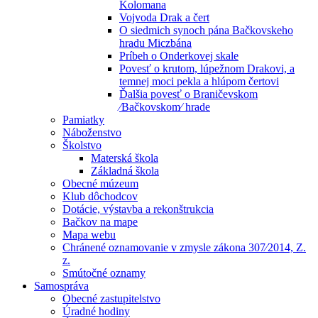
Kolomana
Vojvoda Drak a čert
O siedmich synoch pána Bačkovskeho
hradu Miczbána
Príbeh o Onderkovej skale
Povesť o krutom, lúpežnom Drakovi, a
temnej moci pekla a hlúpom čertovi
Ďalšia povesť o Braničevskom
⁄Bačkovskom⁄ hrade
Pamiatky
Náboženstvo
Školstvo
Materská škola
Základná škola
Obecné múzeum
Klub dôchodcov
Dotácie, výstavba a rekonštrukcia
Bačkov na mape
Mapa webu
Chránené oznamovanie v zmysle zákona 307⁄2014, Z.
z.
Smútočné oznamy
Samospráva
Obecné zastupitelstvo
Úradné hodiny