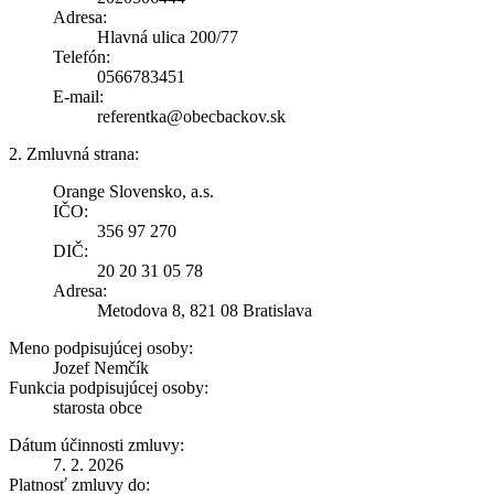
Adresa:
Hlavná ulica 200/77
Telefón:
0566783451
E-mail:
referentka@obecbackov.sk
2. Zmluvná strana:
Orange Slovensko, a.s.
IČO:
356 97 270
DIČ:
20 20 31 05 78
Adresa:
Metodova 8, 821 08 Bratislava
Meno podpisujúcej osoby:
Jozef Nemčík
Funkcia podpisujúcej osoby:
starosta obce
Dátum účinnosti zmluvy:
7. 2. 2026
Platnosť zmluvy do: