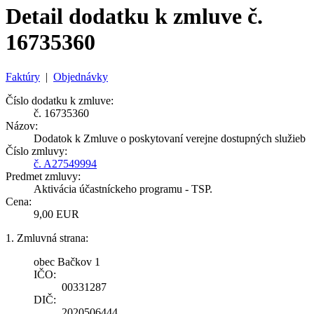
Detail dodatku k zmluve č.
16735360
Faktúry
|
Objednávky
Číslo dodatku k zmluve:
č. 16735360
Názov:
Dodatok k Zmluve o poskytovaní verejne dostupných služieb
Číslo zmluvy:
č. A27549994
Predmet zmluvy:
Aktivácia účastníckeho programu - TSP.
Cena:
9,00 EUR
1. Zmluvná strana:
obec Bačkov 1
IČO:
00331287
DIČ:
2020506444