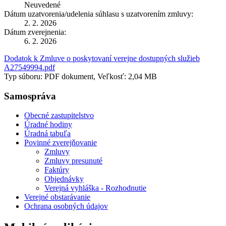
Neuvedené
Dátum uzatvorenia/udelenia súhlasu s uzatvorením zmluvy:
2. 2. 2026
Dátum zverejnenia:
6. 2. 2026
Dodatok k Zmluve o poskytovaní verejne dostupných služieb
A27549994.pdf
Typ súboru: PDF dokument, Veľkosť: 2,04 MB
Samospráva
Obecné zastupitelstvo
Úradné hodiny
Úradná tabuľa
Povinné zverejňovanie
Zmluvy
Zmluvy presunuté
Faktúry
Objednávky
Verejná vyhláška - Rozhodnutie
Verejné obstarávanie
Ochrana osobných údajov