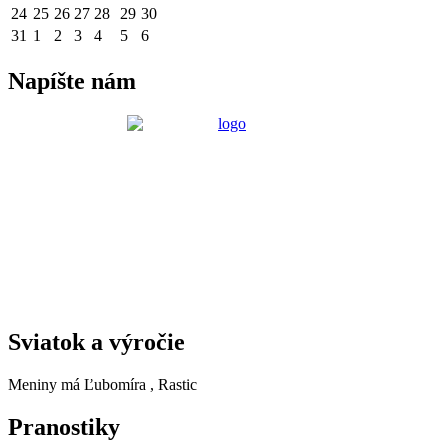
24
25
26
27
28
29
30
31
1
2
3
4
5
6
Napíšte nám
Sviatok a výročie
Meniny má
Ľubomíra
, Rastic
Pranostiky