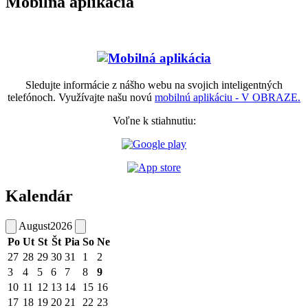
Mobilná aplikácia
Sledujte informácie z nášho webu na svojich inteligentných
telefónoch. Využívajte našu novú
mobilnú aplikáciu - V OBRAZE.
Voľne k stiahnutiu:
Kalendár
August
2026
Po
Ut
St
Št
Pia
So
Ne
27
28
29
30
31
1
2
3
4
5
6
7
8
9
10
11
12
13
14
15
16
17
18
19
20
21
22
23