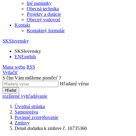
Iné pamiatky
Obecná technika
Projekty a dotácie
Obecný vodovod
Kontakt
Kontaktný formulár
SK
Slovensky
SK
Slovensky
EN
English
Mapa webu
RSS
Vytlačiť
S čím Vám môžeme pomôcť ?
Hľadaný výraz
Hľadať
rozšírené vyhľadávanie
Úvodná stránka
Samospráva
Povinné zverejňovanie
Zmluvy
Detail dodatku k zmluve č. 16735360