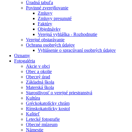
Úradná tabuľa
Povinné zverejňovanie
Zmluvy
Zmluvy presunuté
Faktúry
Objednávky
Verejná vyhláška - Rozhodnutie
Verejné obstarávanie
Ochrana osobných údajov
Vyhlásenie o spracúvaní osobných údajov
Oznamy
Fotogaléria
Akcie v obci
Obec a okolie
Obecný úrad
Základná škola
Materská škola
Starostlivosť o verejné priestranstvá
Kultúra
Gréckokatolícky chrám
Rímskokatolícky kostol
Kaštieľ
Letecké fotografie
Obecné múzeum
Námestie