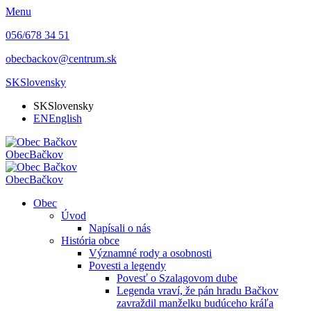
Menu
056/678 34 51
obecbackov@centrum.sk
SK
Slovensky
SK
Slovensky
EN
English
Obec
Bačkov
Obec
Bačkov
Obec
Úvod
Napísali o nás
História obce
Významné rody a osobnosti
Povesti a legendy
Povesť o Szalagovom dube
Legenda vraví, že pán hradu Bačkov
zavraždil manželku budúceho kráľa