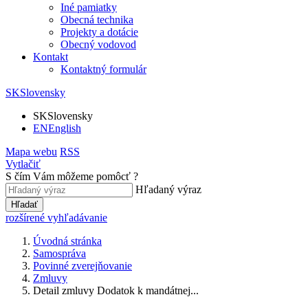
Iné pamiatky
Obecná technika
Projekty a dotácie
Obecný vodovod
Kontakt
Kontaktný formulár
SK
Slovensky
SK
Slovensky
EN
English
Mapa webu
RSS
Vytlačiť
S čím Vám môžeme pomôcť ?
Hľadaný výraz
Hľadať
rozšírené vyhľadávanie
Úvodná stránka
Samospráva
Povinné zverejňovanie
Zmluvy
Detail zmluvy Dodatok k mandátnej...