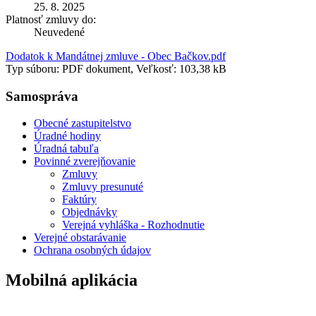
25. 8. 2025
Platnosť zmluvy do:
Neuvedené
Dodatok k Mandátnej zmluve - Obec Bačkov.pdf
Typ súboru: PDF dokument, Veľkosť: 103,38 kB
Samospráva
Obecné zastupitelstvo
Úradné hodiny
Úradná tabuľa
Povinné zverejňovanie
Zmluvy
Zmluvy presunuté
Faktúry
Objednávky
Verejná vyhláška - Rozhodnutie
Verejné obstarávanie
Ochrana osobných údajov
Mobilná aplikácia