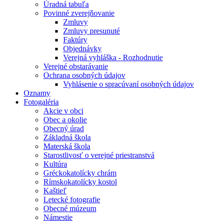
Úradná tabuľa
Povinné zverejňovanie
Zmluvy
Zmluvy presunuté
Faktúry
Objednávky
Verejná vyhláška - Rozhodnutie
Verejné obstarávanie
Ochrana osobných údajov
Vyhlásenie o spracúvaní osobných údajov
Oznamy
Fotogaléria
Akcie v obci
Obec a okolie
Obecný úrad
Základná škola
Materská škola
Starostlivosť o verejné priestranstvá
Kultúra
Gréckokatolícky chrám
Rímskokatolícky kostol
Kaštieľ
Letecké fotografie
Obecné múzeum
Námestie