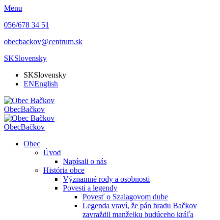
Menu
056/678 34 51
obecbackov@centrum.sk
SK
Slovensky
SK
Slovensky
EN
English
Obec
Bačkov
Obec
Bačkov
Obec
Úvod
Napísali o nás
História obce
Významné rody a osobnosti
Povesti a legendy
Povesť o Szalagovom dube
Legenda vraví, že pán hradu Bačkov
zavraždil manželku budúceho kráľa