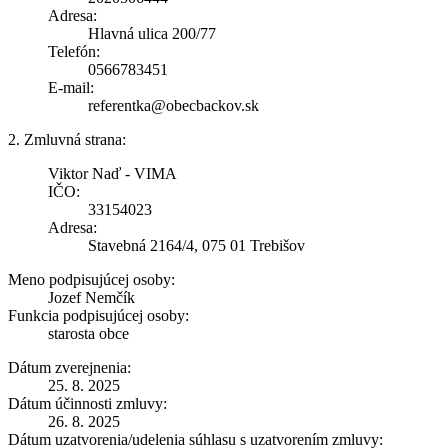
Adresa:
Hlavná ulica 200/77
Telefón:
0566783451
E-mail:
referentka@obecbackov.sk
2. Zmluvná strana:
Viktor Naď - VIMA
IČO:
33154023
Adresa:
Stavebná 2164/4, 075 01 Trebišov
Meno podpisujúcej osoby:
Jozef Nemčík
Funkcia podpisujúcej osoby:
starosta obce
Dátum zverejnenia:
25. 8. 2025
Dátum účinnosti zmluvy:
26. 8. 2025
Dátum uzatvorenia/udelenia súhlasu s uzatvorením zmluvy: