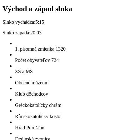
Východ a západ slnka
Slnko vychádza:
5:15
Slnko zapadá:
20:03
1. písomná zmienka 1320
Počet obyvateľov 724
ZŠ a MŠ
Obecné múzeum
Klub dôchodcov
Gréckokatolícky chrám
Rímskokatolícky kostol
Hrad Purušťan
Dedinská zvonica