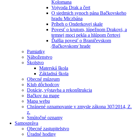
Kolomana
Vojvoda Drak a čert
O siedmich synoch pána Bačkovskeho
hradu Miczbána
Príbeh o Onderkovej skale
Povesť o krutom, lúpežnom Drakovi, a
temnej moci pekla a hlúpom čertovi
Ďalšia povesť o Braničevskom
⁄Bačkovskom⁄ hrade
Pamiatky
Náboženstvo
Školstvo
Materská škola
Základná škola
Obecné múzeum
Klub dôchodcov
Dotácie, výstavba a rekonštrukcia
Bačkov na mape
Mapa webu
Chránené oznamovanie v zmysle zákona 307⁄2014, Z.
z.
Smútočné oznamy
Samospráva
Obecné zastupitelstvo
Úradné hodiny