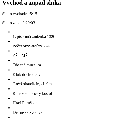
Východ a západ slnka
Slnko vychádza:
5:15
Slnko zapadá:
20:03
1. písomná zmienka 1320
Počet obyvateľov 724
ZŠ a MŠ
Obecné múzeum
Klub dôchodcov
Gréckokatolícky chrám
Rímskokatolícky kostol
Hrad Purušťan
Dedinská zvonica