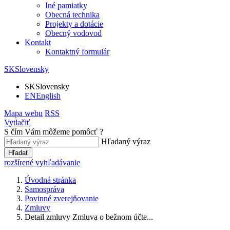
Iné pamiatky
Obecná technika
Projekty a dotácie
Obecný vodovod
Kontakt
Kontaktný formulár
SK
Slovensky
SK
Slovensky
EN
English
Mapa webu
RSS
Vytlačiť
S čím Vám môžeme pomôcť ?
Hľadaný výraz
Hľadať
rozšírené vyhľadávanie
Úvodná stránka
Samospráva
Povinné zverejňovanie
Zmluvy
Detail zmluvy Zmluva o bežnom účte...