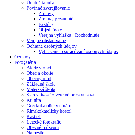
Úradná tabuľa
Povinné zverejňovanie
Zmluvy
Zmluvy presunuté
Faktúry
Objednávky
Verejná vyhláška - Rozhodnutie
Verejné obstarávanie
Ochrana osobných údajov
Vyhlásenie o spracúvaní osobných údajov
Oznamy
Fotogaléria
Akcie v obci
Obec a okolie
Obecný úrad
Základná škola
Materská škola
Starostlivosť o verejné priestranstvá
Kultúra
Gréckokatolícky chrám
Rímskokatolícky kostol
Kaštieľ
Letecké fotografie
Obecné múzeum
Námestie