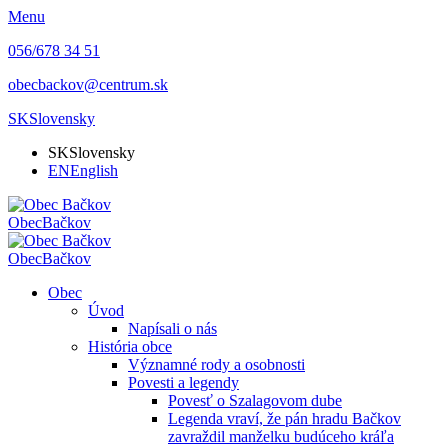
Menu
056/678 34 51
obecbackov@centrum.sk
SK
Slovensky
SK
Slovensky
EN
English
Obec
Bačkov
Obec
Bačkov
Obec
Úvod
Napísali o nás
História obce
Významné rody a osobnosti
Povesti a legendy
Povesť o Szalagovom dube
Legenda vraví, že pán hradu Bačkov
zavraždil manželku budúceho kráľa