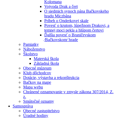
Kolomana
Vojvoda Drak a čert
O siedmich synoch pána Bačkovskeho
hradu Miczbána
Príbeh o Onderkovej skale
Povesť o krutom, lúpežnom Drakovi, a
temnej moci pekla a hlúpom čertovi
Ďalšia povesť o Braničevskom
⁄Bačkovskom⁄ hrade
Pamiatky
Náboženstvo
Školstvo
Materská škola
Základná škola
Obecné múzeum
Klub dôchodcov
Dotácie, výstavba a rekonštrukcia
Bačkov na mape
Mapa webu
Chránené oznamovanie v zmysle zákona 307⁄2014, Z.
z.
Smútočné oznamy
Samospráva
Obecné zastupitelstvo
Úradné hodiny