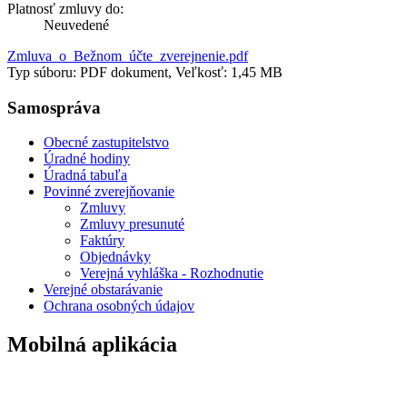
Platnosť zmluvy do:
Neuvedené
Zmluva_o_Bežnom_účte_zverejnenie.pdf
Typ súboru: PDF dokument, Veľkosť: 1,45 MB
Samospráva
Obecné zastupitelstvo
Úradné hodiny
Úradná tabuľa
Povinné zverejňovanie
Zmluvy
Zmluvy presunuté
Faktúry
Objednávky
Verejná vyhláška - Rozhodnutie
Verejné obstarávanie
Ochrana osobných údajov
Mobilná aplikácia